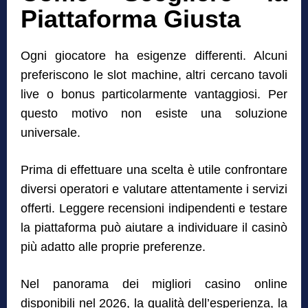
Piattaforma Giusta
Ogni giocatore ha esigenze differenti. Alcuni
preferiscono le slot machine, altri cercano tavoli
live o bonus particolarmente vantaggiosi. Per
questo motivo non esiste una soluzione
universale.
Prima di effettuare una scelta è utile confrontare
diversi operatori e valutare attentamente i servizi
offerti. Leggere recensioni indipendenti e testare
la piattaforma può aiutare a individuare il casinò
più adatto alle proprie preferenze.
Nel panorama dei migliori casino online
disponibili nel 2026, la qualità dell’esperienza, la