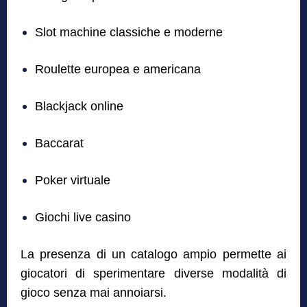
Slot machine classiche e moderne
Roulette europea e americana
Blackjack online
Baccarat
Poker virtuale
Giochi live casino
La presenza di un catalogo ampio permette ai
giocatori di sperimentare diverse modalità di
gioco senza mai annoiarsi.