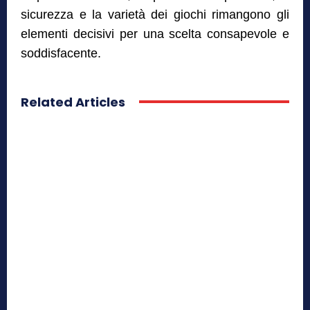
sicurezza e la varietà dei giochi rimangono gli
elementi decisivi per una scelta consapevole e
soddisfacente.
Related Articles