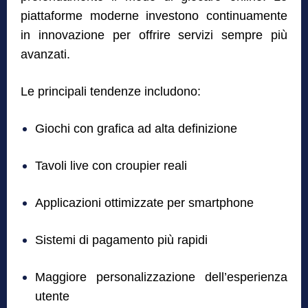
piattaforme moderne investono continuamente
in innovazione per offrire servizi sempre più
avanzati.
Le principali tendenze includono:
Giochi con grafica ad alta definizione
Tavoli live con croupier reali
Applicazioni ottimizzate per smartphone
Sistemi di pagamento più rapidi
Maggiore personalizzazione dell’esperienza
utente