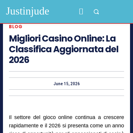
Justinjude
BLOG
Migliori Casino Online: La
Classifica Aggiornata del
2026
June 15, 2026
Il settore del gioco online continua a crescere
rapidamente e il 2026 si presenta come un anno