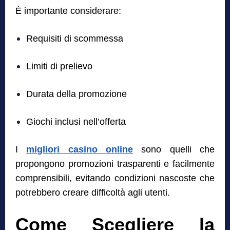
È importante considerare:
Requisiti di scommessa
Limiti di prelievo
Durata della promozione
Giochi inclusi nell’offerta
I
migliori casino online
sono quelli che
propongono promozioni trasparenti e facilmente
comprensibili, evitando condizioni nascoste che
potrebbero creare difficoltà agli utenti.
Come Scegliere la