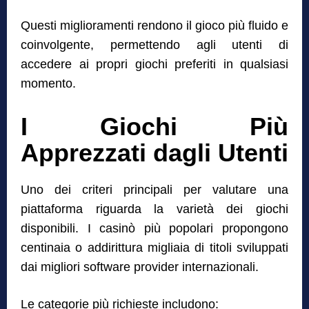
Questi miglioramenti rendono il gioco più fluido e
coinvolgente, permettendo agli utenti di
accedere ai propri giochi preferiti in qualsiasi
momento.
I Giochi Più
Apprezzati dagli Utenti
Uno dei criteri principali per valutare una
piattaforma riguarda la varietà dei giochi
disponibili. I casinò più popolari propongono
centinaia o addirittura migliaia di titoli sviluppati
dai migliori software provider internazionali.
Le categorie più richieste includono: