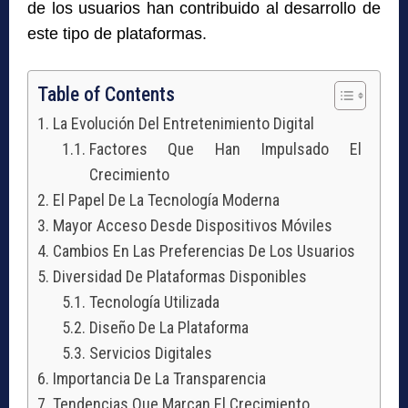
de los usuarios han contribuido al desarrollo de
este tipo de plataformas.
Table of Contents
La Evolución Del Entretenimiento Digital
Factores Que Han Impulsado El
Crecimiento
El Papel De La Tecnología Moderna
Mayor Acceso Desde Dispositivos Móviles
Cambios En Las Preferencias De Los Usuarios
Diversidad De Plataformas Disponibles
Tecnología Utilizada
Diseño De La Plataforma
Servicios Digitales
Importancia De La Transparencia
Tendencias Que Marcan El Crecimiento