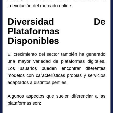
la evolución del mercado online.
Diversidad De
Plataformas
Disponibles
El crecimiento del sector también ha generado
una mayor variedad de plataformas digitales.
Los usuarios pueden encontrar diferentes
modelos con características propias y servicios
adaptados a distintos perfiles.
Algunos aspectos que suelen diferenciar a las
plataformas son: