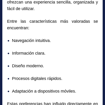
ofrezcan una experiencia sencilla, organizada y
fácil de utilizar.
Entre las características más valoradas se
encuentran:
Navegación intuitiva.
Información clara.
Diseño moderno.
Procesos digitales rápidos.
Adaptación a dispositivos móviles.
Estas preferencias han influido directamente en