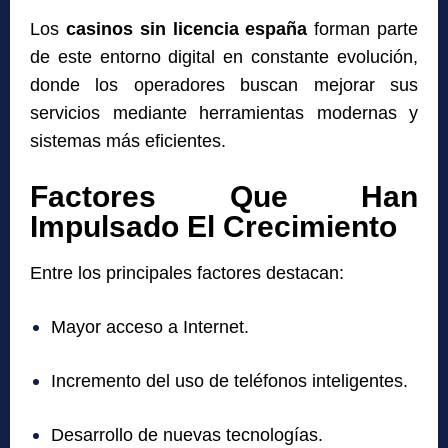
Los
casinos sin licencia españa
forman parte
de este entorno digital en constante evolución,
donde los operadores buscan mejorar sus
servicios mediante herramientas modernas y
sistemas más eficientes.
Factores Que Han
Impulsado El Crecimiento
Entre los principales factores destacan:
Mayor acceso a Internet.
Incremento del uso de teléfonos inteligentes.
Desarrollo de nuevas tecnologías.