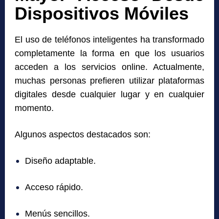
Dispositivos Móviles
El uso de teléfonos inteligentes ha transformado
completamente la forma en que los usuarios
acceden a los servicios online. Actualmente,
muchas personas prefieren utilizar plataformas
digitales desde cualquier lugar y en cualquier
momento.
Algunos aspectos destacados son:
Diseño adaptable.
Acceso rápido.
Menús sencillos.