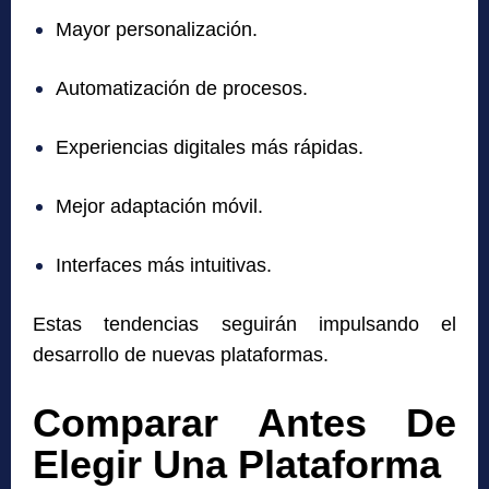
Mayor personalización.
Automatización de procesos.
Experiencias digitales más rápidas.
Mejor adaptación móvil.
Interfaces más intuitivas.
Estas tendencias seguirán impulsando el
desarrollo de nuevas plataformas.
Comparar Antes De
Elegir Una Plataforma