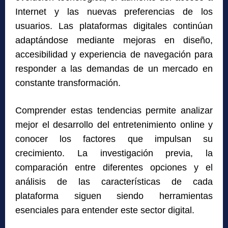
Internet y las nuevas preferencias de los
usuarios. Las plataformas digitales continúan
adaptándose mediante mejoras en diseño,
accesibilidad y experiencia de navegación para
responder a las demandas de un mercado en
constante transformación.
Comprender estas tendencias permite analizar
mejor el desarrollo del entretenimiento online y
conocer los factores que impulsan su
crecimiento. La investigación previa, la
comparación entre diferentes opciones y el
análisis de las características de cada
plataforma siguen siendo herramientas
esenciales para entender este sector digital.