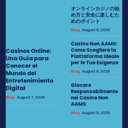
オンラインカジノの始
め方と安全に楽しむた
めのポイント
Blog
August 6, 2026
Casino Non AAMS:
Come Scegliere la
Casinos Online:
Piattaforma Ideale
Una Guía para
per le Tue Esigenze
Conocer el
Blog
August 5, 2026
Mundo del
Entretenimiento
Giocare
Digital
Responsabilmente
nei Casino Non
Blog
August 7, 2026
AAMS
Blog
August 5, 2026