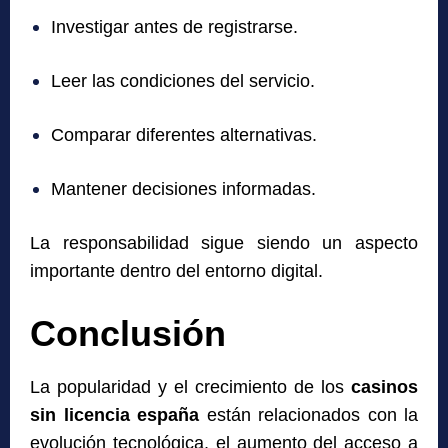
Investigar antes de registrarse.
Leer las condiciones del servicio.
Comparar diferentes alternativas.
Mantener decisiones informadas.
La responsabilidad sigue siendo un aspecto
importante dentro del entorno digital.
Conclusión
La popularidad y el crecimiento de los
casinos
sin licencia españa
están relacionados con la
evolución tecnológica, el aumento del acceso a