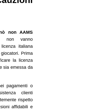
inò non AAMS
he non vanno
licenza italiana
i giocatori. Prima
ficare la licenza
he sia emessa da
 nei pagamenti o
sistenza clienti
temente rispetto
oni affidabili e