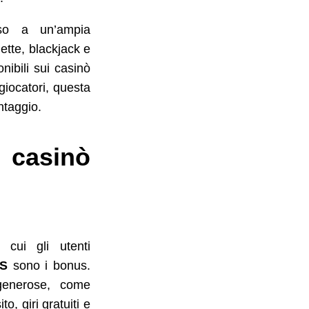
sso a un’ampia
lette, blackjack e
nibili sui casinò
 giocatori, questa
ntaggio.
 casinò
 cui gli utenti
MS
sono i bonus.
 generose, come
, giri gratuiti e