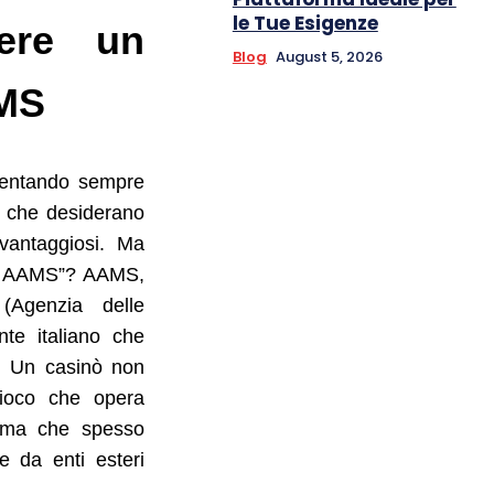
le Tue Esigenze
iere un
Blog
August 5, 2026
AMS
entando sempre
ani che desiderano
vantaggiosi. Ma
on AAMS”? AAMS,
Agenzia delle
te italiano che
e. Un casinò non
ioco che opera
, ma che spesso
te da enti esteri
.